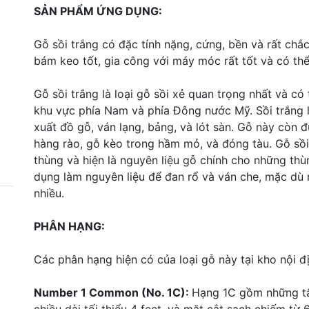
SẢN PHẨM ỨNG DỤNG:
Gỗ sồi trắng có đặc tính nặng, cứng, bền và rất chắ
bám keo tốt, gia công với máy móc rất tốt và có thể
Gỗ sồi trắng là loại gỗ sồi xẻ quan trọng nhất và c
khu vực phía Nam và phía Đông nước Mỹ. Sồi trắng 
xuất đồ gỗ, ván lạng, bảng, và lót sàn. Gỗ này còn 
hàng rào, gỗ kèo trong hầm mỏ, và đóng tàu. Gỗ sồ
thùng và hiện là nguyên liệu gỗ chính cho những th
dụng làm nguyên liệu để đan rổ và ván che, mặc d
nhiều.
PHÂN HẠNG:
Các phân hạng hiện có của loại gỗ này tại kho nội đ
Number 1 Common (No. 1C):
Hạng 1C gồm những tấm