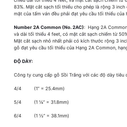
chiều dài tối thiểu 4 feet, và mặt cắt sạch chiếm từ
83%. Mặt cắt sạch tối thiểu cho phép là rộng 3 inch d
mặt của tấm ván đều phải đạt yêu cầu tối thiểu của 
Number 2A Common (No. 2AC)
: Hạng 2A Common g
và dài tối thiểu 4 feet, có mặt cắt sạch chiếm từ 5
Mặt cắt sạch nhỏ nhất phải có kích thước rộng 3 inc
gỗ đạt yêu cầu tối thiểu của Hạng 2A Common, hạng
ĐỘ DÀY:
Công ty cung cấp gỗ Sồi Trắng với các độ dày tiêu 
4/4 (1’’ = 25.4mm)
5/4 (1 ¼‘’ = 31.8mm)
6/4 (1 ½‘’ = 38.1mm)