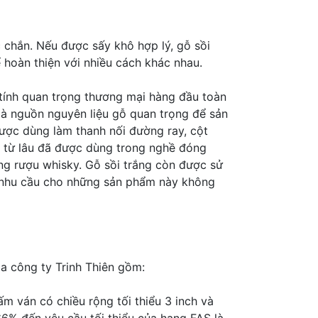
c chắn. Nếu được sấy khô hợp lý, gỗ sồi
 hoàn thiện với nhiều cách khác nhau.
ó tính quan trọng thương mại hàng đầu toàn
là nguồn nguyên liệu gỗ quan trọng để sản
được dùng làm thanh nối đường ray, cột
i từ lâu đã được dùng trong nghề đóng
ùng rượu whisky. Gỗ sồi trắng còn được sử
ù nhu cầu cho những sản phẩm này không
ịa công ty Trinh Thiên gồm:
 ván có chiều rộng tối thiểu 3 inch và