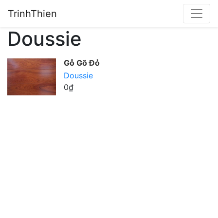
TrinhThien
Doussie
Gỗ Gõ Đỏ
Doussie
0₫