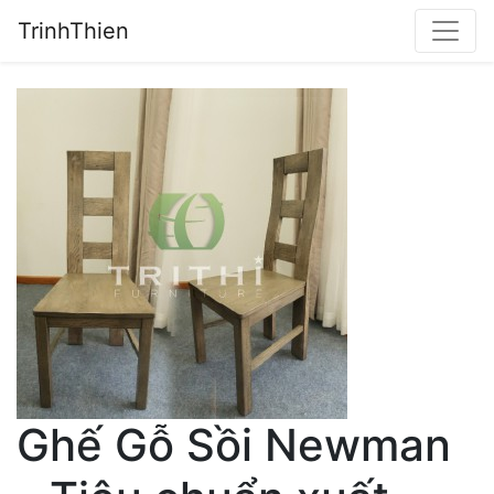
TrinhThien
Ghế Gỗ Sồi Newman